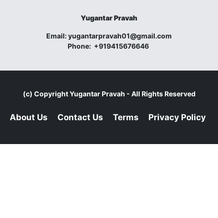
Yugantar Pravah
Email:
yugantarpravah01@gmail.com
Phone:
+919415676646
(c) Copyright
Yugantar Pravah
- All Rights Reserved
About Us
Contact Us
Terms
Privacy Policy