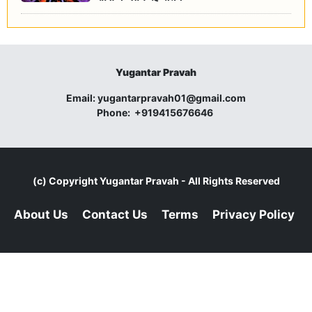
Yugantar Pravah
Email:
yugantarpravah01@gmail.com
Phone:
+919415676646
(c) Copyright
Yugantar Pravah
- All Rights Reserved
About Us
Contact Us
Terms
Privacy Policy