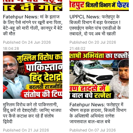
Fatehpur News: मां के इलाज
UPPCL News: फतेहपुर के
के लिए पैसे मांगने पर खूनी बना पिता,
बिजली विभाग में बड़ा फेरबदल !
बेटे-बहू को मारी गोली, कानपुर में बेटे
एक्सईएन समेत पांच एसडीओ के
की मौत
तबादले, दो पद अब भी खाली
Published On 24 Jun 2026
Published On 20 Jul 2026
18:04:28
21:48:02
मुस्लिम विरोध करे तो पाकिस्तानी,
Fatehpur News: फतेहपुर में
हिंदू करें तो देशद्रोही: जानिए भाजपा
भीषण सड़क हादसा, बिजली विभाग
पर कैसे कटाक्ष कर रहे हैं संतोष
के अधिशाषी अभियंता रत्नेश
द्विवेदी
जायसवाल बाल-बाल बचे
Published On 21 Jul 2026
Published On 07 Jul 2026