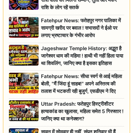
राशि वालों को मिलेगा सम्मान, तुला और मकर
राशि के लोग रहें सतर्क
Fatehpur News: फतेहपुर नगर पालिका में
सामग्री खरीद पर बवाल ! सभासदों ने ईओ पर
लगाए भ्रष्टाचार के गंभीर आरोप
Jageshwar Temple History: अद्भुत है
जागेश्वर धाम की महिमा ! हाथी भी नहीं हिला पाया
था शिवलिंग, जानिए क्या है इसका इतिहास
Fatehpur News: सीधा स्वर्ग से आई महिला
बोली, "मैं जिंदा हूं साहब!" अपने अस्तित्व की
तलाश में भटकती रही बुजुर्ग, एसडीएम ने दिए
जांच के आदेश
Uttar Pradesh: फतेहपुर हिस्ट्रीशीटर
हत्याकांड का खुलासा, महिला समेत 5 गिरफ्तार !
जानिए क्या था कनेक्शन?
सावन में सोमवार ही नहीं, संपत शनिवार भी हैं