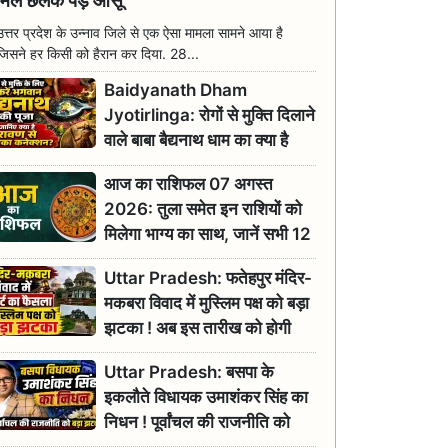
मिल छलक पड़े आंसू
उत्तर प्रदेश के उन्नाव जिले से एक ऐसा मामला सामने आया है
जिसने हर किसी को हैरान कर दिया. 28...
Baidyanath Dham
Jyotirlinga: रोगों से मुक्ति दिलाने
वाले बाबा बैद्यनाथ धाम का क्या है
रावण से संबंध? जानिए ज्योतिर्लिंग की
आज का राशिफल 07 अगस्त
महिमा
2026: तुला समेत इन राशियों को
मिलेगा भाग्य का साथ, जानें सभी 12
राशियों का दैनिक भाग्यफल
Uttar Pradesh: फतेहपुर मंदिर-
मकबरा विवाद में मुस्लिम पक्ष को बड़ा
झटका ! अब इस तारीख को होगी
सुनवाई
Uttar Pradesh: बसपा के
इकलौते विधायक उमाशंकर सिंह का
निधन ! पूर्वांचल की राजनीति को
बड़ा झटका, योगी ने जताया दुःख