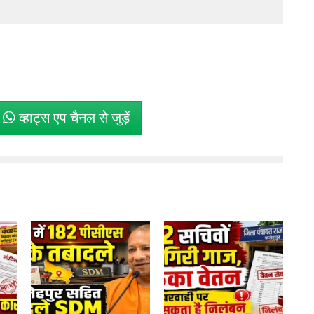
े
व्हाट्स एप चैनल से जुड़ें