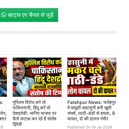
े
व्हाट्स एप चैनल से जुड़ें
s:
मुस्लिम विरोध करे तो
Fatehpur News: फतेहपुर
पाकिस्तानी, हिंदू करें तो
में मामूली कहासुनी बनी खूनी
रोप,
देशद्रोही: जानिए भाजपा पर
संघर्ष, लाठी-डंडों से हमला, 9
्तार
कैसे कटाक्ष कर रहे हैं संतोष
घायल, दो की हालत गंभीर
द्विवेदी
26
Published On 19 Jul 2026