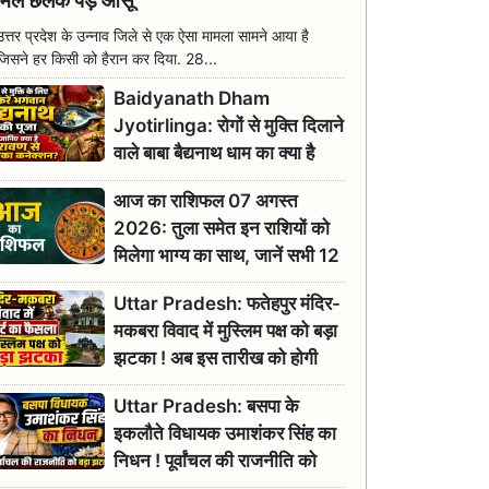
मिल छलक पड़े आंसू
उत्तर प्रदेश के उन्नाव जिले से एक ऐसा मामला सामने आया है
जिसने हर किसी को हैरान कर दिया. 28...
Baidyanath Dham
Jyotirlinga: रोगों से मुक्ति दिलाने
वाले बाबा बैद्यनाथ धाम का क्या है
रावण से संबंध? जानिए ज्योतिर्लिंग की
आज का राशिफल 07 अगस्त
महिमा
2026: तुला समेत इन राशियों को
मिलेगा भाग्य का साथ, जानें सभी 12
राशियों का दैनिक भाग्यफल
Uttar Pradesh: फतेहपुर मंदिर-
मकबरा विवाद में मुस्लिम पक्ष को बड़ा
झटका ! अब इस तारीख को होगी
सुनवाई
Uttar Pradesh: बसपा के
इकलौते विधायक उमाशंकर सिंह का
निधन ! पूर्वांचल की राजनीति को
बड़ा झटका, योगी ने जताया दुःख