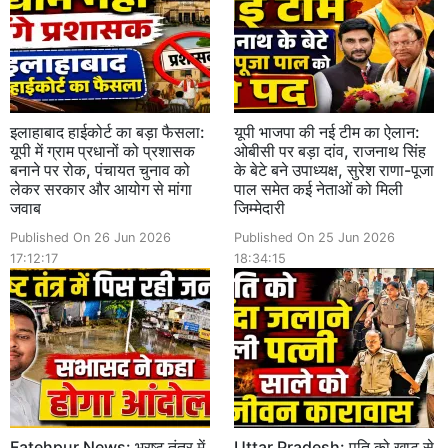
इलाहाबाद हाईकोर्ट का बड़ा फैसला:
यूपी भाजपा की नई टीम का ऐलान:
यूपी में ग्राम प्रधानों को प्रशासक
ओबीसी पर बड़ा दांव, राजनाथ सिंह
बनाने पर रोक, पंचायत चुनाव को
के बेटे बने उपाध्यक्ष, सुरेश राणा-पूजा
लेकर सरकार और आयोग से मांगा
पाल समेत कई नेताओं को मिली
जवाब
जिम्मेदारी
Published On 26 Jun 2026
Published On 25 Jun 2026
17:12:17
18:34:15
Fatehpur News: भ्रष्ट तंत्र में
Uttar Pradesh: पति को खाट से