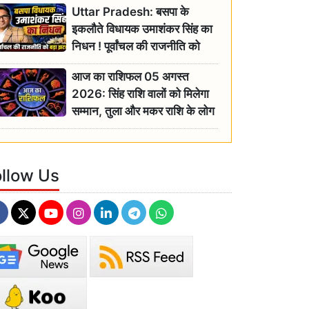
Uttar Pradesh: बसपा के
इकलौते विधायक उमाशंकर सिंह का
निधन ! पूर्वांचल की राजनीति को
बड़ा झटका, योगी ने जताया दुःख
आज का राशिफल 05 अगस्त
2026: सिंह राशि वालों को मिलेगा
सम्मान, तुला और मकर राशि के लोग
रहें सतर्क
ollow Us