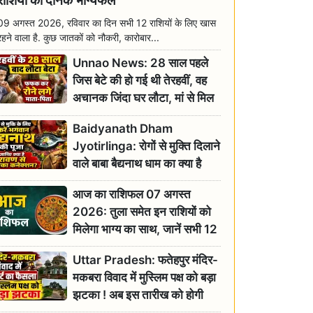
राशियों का दैनिक भाग्यफल
09 अगस्त 2026, रविवार का दिन सभी 12 राशियों के लिए खास
रहने वाला है. कुछ जातकों को नौकरी, कारोबार...
Unnao News: 28 साल पहले
जिस बेटे की हो गई थी तेरहवीं, वह
अचानक जिंदा घर लौटा, मां से मिल
छलक पड़े आंसू
Baidyanath Dham
Jyotirlinga: रोगों से मुक्ति दिलाने
वाले बाबा बैद्यनाथ धाम का क्या है
रावण से संबंध? जानिए ज्योतिर्लिंग की
आज का राशिफल 07 अगस्त
महिमा
2026: तुला समेत इन राशियों को
मिलेगा भाग्य का साथ, जानें सभी 12
राशियों का दैनिक भाग्यफल
Uttar Pradesh: फतेहपुर मंदिर-
मकबरा विवाद में मुस्लिम पक्ष को बड़ा
झटका ! अब इस तारीख को होगी
सुनवाई