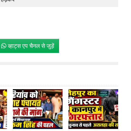
े
व्हाट्स एप चैनल से जुड़ें