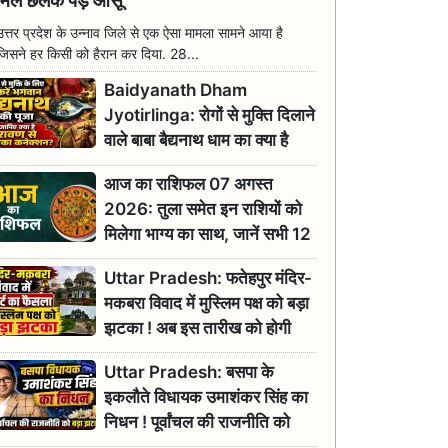
मिल छलक पड़े आंसू
उत्तर प्रदेश के उन्नाव जिले से एक ऐसा मामला सामने आया है
जिसने हर किसी को हैरान कर दिया. 28...
Baidyanath Dham
Jyotirlinga: रोगों से मुक्ति दिलाने
वाले बाबा बैद्यनाथ धाम का क्या है
रावण से संबंध? जानिए ज्योतिर्लिंग की
आज का राशिफल 07 अगस्त
महिमा
2026: तुला समेत इन राशियों को
मिलेगा भाग्य का साथ, जानें सभी 12
राशियों का दैनिक भाग्यफल
Uttar Pradesh: फतेहपुर मंदिर-
मकबरा विवाद में मुस्लिम पक्ष को बड़ा
झटका ! अब इस तारीख को होगी
सुनवाई
Uttar Pradesh: बसपा के
इकलौते विधायक उमाशंकर सिंह का
निधन ! पूर्वांचल की राजनीति को
बड़ा झटका, योगी ने जताया दुःख