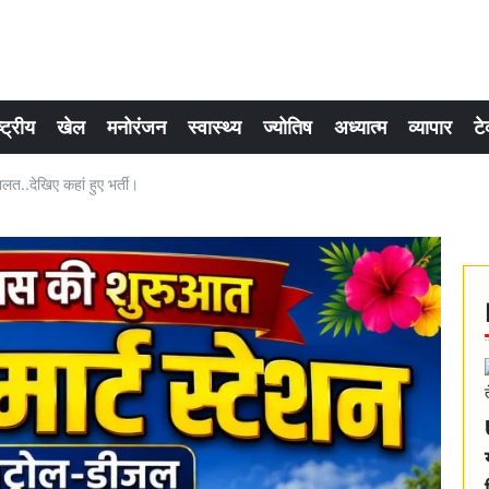
्ट्रीय
खेल
मनोरंजन
स्वास्थ्य
ज्योतिष
अध्यात्म
व्यापार
टे
ालत..देखिए कहां हुए भर्ती।