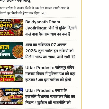
मिल छलक पड़े आंसू
उत्तर प्रदेश के उन्नाव जिले से एक ऐसा मामला सामने आया है
जिसने हर किसी को हैरान कर दिया. 28...
Baidyanath Dham
Jyotirlinga: रोगों से मुक्ति दिलाने
वाले बाबा बैद्यनाथ धाम का क्या है
रावण से संबंध? जानिए ज्योतिर्लिंग की
आज का राशिफल 07 अगस्त
महिमा
2026: तुला समेत इन राशियों को
मिलेगा भाग्य का साथ, जानें सभी 12
राशियों का दैनिक भाग्यफल
Uttar Pradesh: फतेहपुर मंदिर-
मकबरा विवाद में मुस्लिम पक्ष को बड़ा
झटका ! अब इस तारीख को होगी
सुनवाई
Uttar Pradesh: बसपा के
इकलौते विधायक उमाशंकर सिंह का
निधन ! पूर्वांचल की राजनीति को
बड़ा झटका, योगी ने जताया दुःख