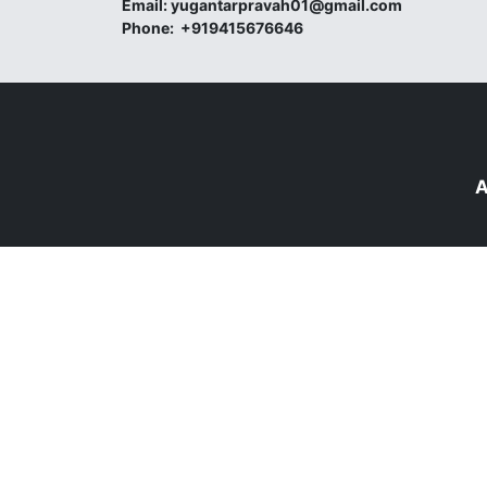
Email:
yugantarpravah01@gmail.com
Phone:
+919415676646
A