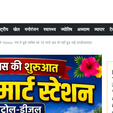
्ट्रीय
खेल
मनोरंजन
स्वास्थ्य
ज्योतिष
अध्यात्म
व्यापार
टे
ews: गंगा में डूबे व्यक्ति को 16 घण्टे बाद भी नहीं ढूंढ पाई एनडीआरएफ