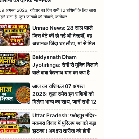
राशियों का दैनिक भाग्यफल
09 अगस्त 2026, रविवार का दिन सभी 12 राशियों के लिए खास
रहने वाला है. कुछ जातकों को नौकरी, कारोबार...
Unnao News: 28 साल पहले
जिस बेटे की हो गई थी तेरहवीं, वह
अचानक जिंदा घर लौटा, मां से मिल
छलक पड़े आंसू
Baidyanath Dham
Jyotirlinga: रोगों से मुक्ति दिलाने
वाले बाबा बैद्यनाथ धाम का क्या है
रावण से संबंध? जानिए ज्योतिर्लिंग की
आज का राशिफल 07 अगस्त
महिमा
2026: तुला समेत इन राशियों को
मिलेगा भाग्य का साथ, जानें सभी 12
राशियों का दैनिक भाग्यफल
Uttar Pradesh: फतेहपुर मंदिर-
मकबरा विवाद में मुस्लिम पक्ष को बड़ा
झटका ! अब इस तारीख को होगी
सुनवाई