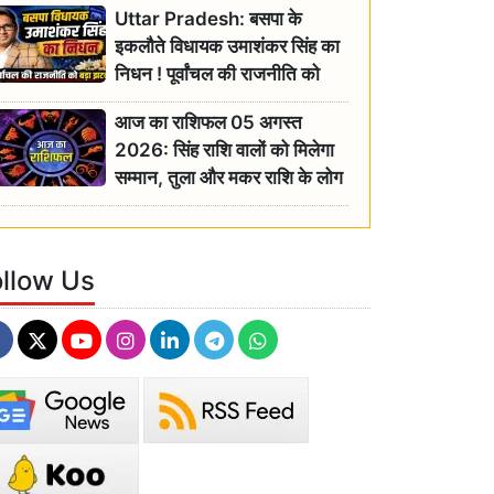
Uttar Pradesh: बसपा के
इकलौते विधायक उमाशंकर सिंह का
निधन ! पूर्वांचल की राजनीति को
बड़ा झटका, योगी ने जताया दुःख
आज का राशिफल 05 अगस्त
2026: सिंह राशि वालों को मिलेगा
सम्मान, तुला और मकर राशि के लोग
रहें सतर्क
ollow Us