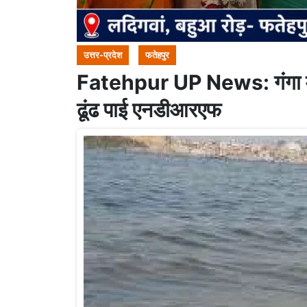
उत्तर-प्रदेश
फतेहपुर
Fatehpur UP News: गंगा में डू
ढूंढ पाई एनडीआरएफ