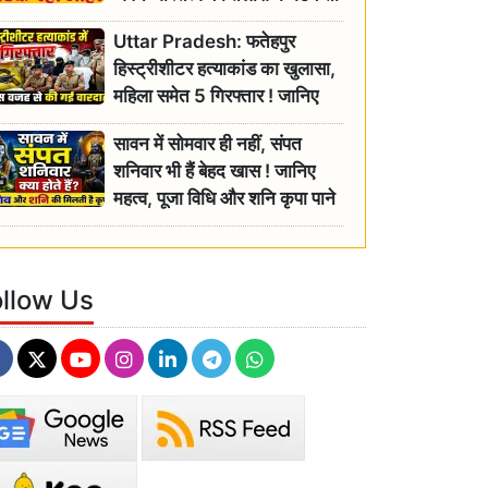
रही बुजुर्ग, एसडीएम ने दिए जांच के
Uttar Pradesh: फतेहपुर
आदेश
हिस्ट्रीशीटर हत्याकांड का खुलासा,
महिला समेत 5 गिरफ्तार ! जानिए
क्या था कनेक्शन?
सावन में सोमवार ही नहीं, संपत
शनिवार भी हैं बेहद खास ! जानिए
महत्व, पूजा विधि और शनि कृपा पाने
के आसान उपाय
ollow Us