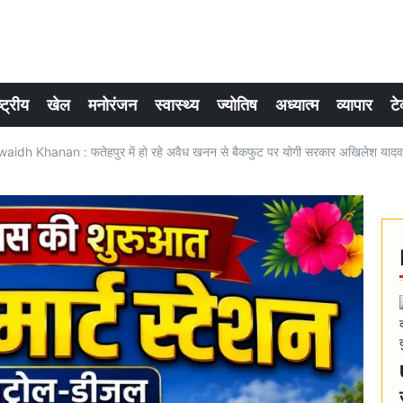
्ट्रीय
खेल
मनोरंजन
स्वास्थ्य
ज्योतिष
अध्यात्म
व्यापार
टे
idh Khanan : फतेहपुर में हो रहे अवैध खनन से बैकफुट पर योगी सरकार अखिलेश यादव 