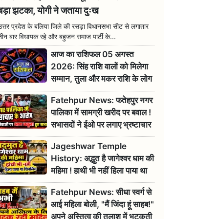
बड़ा झटका, योगी ने जताया दुःख
उत्तर प्रदेश के बलिया जिले की रसड़ा विधानसभा सीट से लगातार
तीन बार विधायक रहे और बहुजन समाज पार्टी के...
आज का राशिफल 05 अगस्त
2026: सिंह राशि वालों को मिलेगा
सम्मान, तुला और मकर राशि के लोग
रहें सतर्क
Fatehpur News: फतेहपुर नगर
पालिका में सामग्री खरीद पर बवाल !
सभासदों ने ईओ पर लगाए भ्रष्टाचार
के गंभीर आरोप
Jageshwar Temple
History: अद्भुत है जागेश्वर धाम की
महिमा ! हाथी भी नहीं हिला पाया था
शिवलिंग, जानिए क्या है इसका
Fatehpur News: सीधा स्वर्ग से
इतिहास
आई महिला बोली, "मैं जिंदा हूं साहब!"
अपने अस्तित्व की तलाश में भटकती