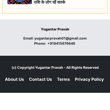
राशि के लोग रहें सतर्क
Yugantar Pravah
Email:
yugantarpravah01@gmail.com
Phone:
+919415676646
(c) Copyright
Yugantar Pravah
- All Rights Reserved
About Us
Contact Us
Terms
Privacy Policy