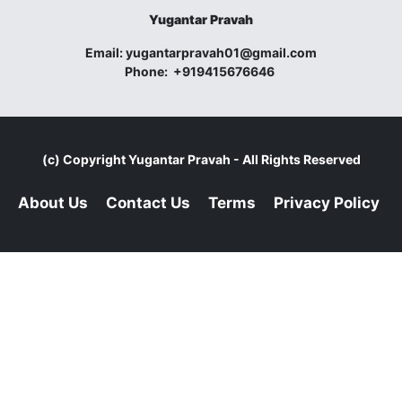
Yugantar Pravah
Email:
yugantarpravah01@gmail.com
Phone:
+919415676646
(c) Copyright
Yugantar Pravah
- All Rights Reserved
About Us
Contact Us
Terms
Privacy Policy