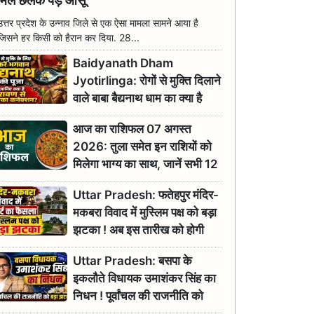
मिल छलक पड़े आंसू
उत्तर प्रदेश के उन्नाव जिले से एक ऐसा मामला सामने आया है
जिसने हर किसी को हैरान कर दिया. 28...
Baidyanath Dham
Jyotirlinga: रोगों से मुक्ति दिलाने
वाले बाबा बैद्यनाथ धाम का क्या है
रावण से संबंध? जानिए ज्योतिर्लिंग की
आज का राशिफल 07 अगस्त
महिमा
2026: तुला समेत इन राशियों को
मिलेगा भाग्य का साथ, जानें सभी 12
राशियों का दैनिक भाग्यफल
Uttar Pradesh: फतेहपुर मंदिर-
मकबरा विवाद में मुस्लिम पक्ष को बड़ा
झटका ! अब इस तारीख को होगी
सुनवाई
Uttar Pradesh: बसपा के
इकलौते विधायक उमाशंकर सिंह का
निधन ! पूर्वांचल की राजनीति को
बड़ा झटका, योगी ने जताया दुःख