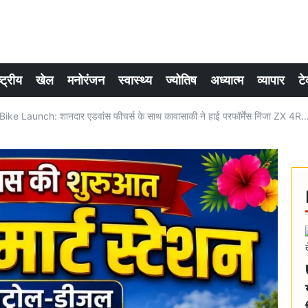
्ट्रीय
खेल
मनोरंजन
स्वास्थ्य
ज्योतिष
अध्यात्म
व्यापार
टे
 Launch: शानदार एडवांस फीचर्स के साथ कावासाकी ने हाई परफॉर्मेंस निंजा ZX 4R..