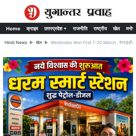
Home
क्राइम
उत्तरप्रदेश ▾
राजनीति
राष्ट्रीय
खेल
मनोर
Hindi News
खेल
Westindies Won First T-20 Match : वेस्टइंडीज के गें