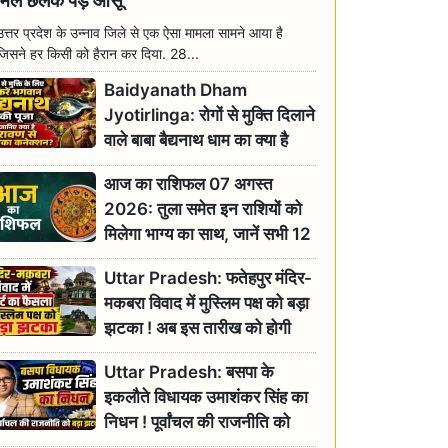
मिल छलक पड़े आंसू
उत्तर प्रदेश के उन्नाव जिले से एक ऐसा मामला सामने आया है
जिसने हर किसी को हैरान कर दिया. 28...
Baidyanath Dham
Jyotirlinga: रोगों से मुक्ति दिलाने
वाले बाबा बैद्यनाथ धाम का क्या है
रावण से संबंध? जानिए ज्योतिर्लिंग की
आज का राशिफल 07 अगस्त
महिमा
2026: तुला समेत इन राशियों को
मिलेगा भाग्य का साथ, जानें सभी 12
राशियों का दैनिक भाग्यफल
Uttar Pradesh: फतेहपुर मंदिर-
मकबरा विवाद में मुस्लिम पक्ष को बड़ा
झटका ! अब इस तारीख को होगी
सुनवाई
Uttar Pradesh: बसपा के
इकलौते विधायक उमाशंकर सिंह का
निधन ! पूर्वांचल की राजनीति को
बड़ा झटका, योगी ने जताया दुःख