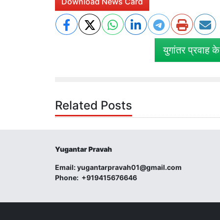
Download News Card
युगांतर प्रवाह क
Related Posts
Yugantar Pravah
Email:
yugantarpravah01@gmail.com
Phone:
+919415676646