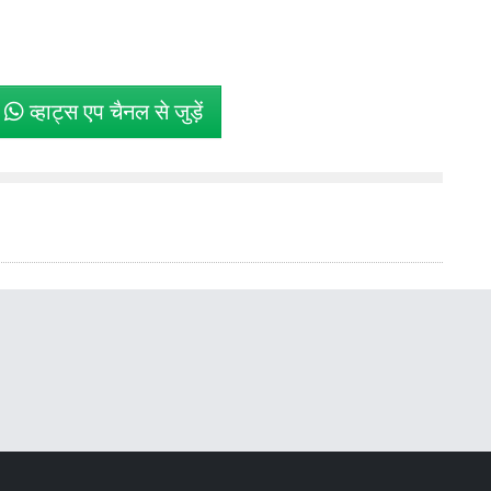
े
व्हाट्स एप चैनल से जुड़ें