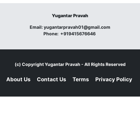
Yugantar Pravah
Email:
yugantarpravah01@gmail.com
Phone:
+919415676646
(c) Copyright
Yugantar Pravah
- All Rights Reserved
About Us
Contact Us
Terms
Privacy Policy