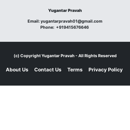
Yugantar Pravah
Email:
yugantarpravah01@gmail.com
Phone:
+919415676646
(c) Copyright
Yugantar Pravah
- All Rights Reserved
About Us
Contact Us
Terms
Privacy Policy