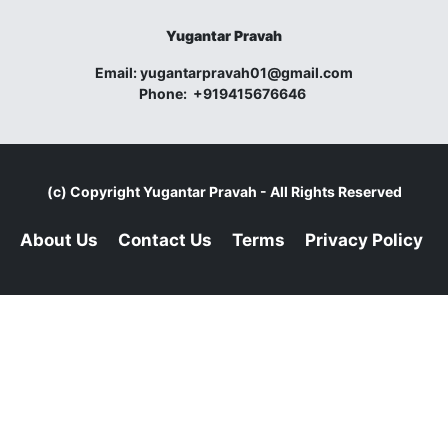
Yugantar Pravah
Email:
yugantarpravah01@gmail.com
Phone:
+919415676646
(c) Copyright
Yugantar Pravah
- All Rights Reserved
About Us
Contact Us
Terms
Privacy Policy