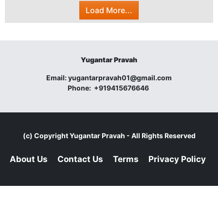
Load More...
Yugantar Pravah
Email:
yugantarpravah01@gmail.com
Phone:
+919415676646
(c) Copyright
Yugantar Pravah
- All Rights Reserved
About Us
Contact Us
Terms
Privacy Policy