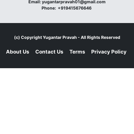
Email:
yugantarpravah01@gmail.com
Phone:
+919415676646
(c) Copyright
Yugantar Pravah
- All Rights Reserved
About Us
Contact Us
Terms
Privacy Policy