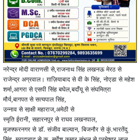
नरेन्द्र मोदी वाराणसी से,राजनाथ सिंह लखनऊ मेरठ से
राजेन्द्र अग्रवाल। ग़ाज़ियाबाद से वी के सिंह, नोएडा से महेश
शर्मा,आगरा से एसपी सिंह बघेल,बदॉंयू से संघमित्रा
मौर्य,बागपत से सत्यपाल सिंह,
उन्नाव से सा़क्षी महाराज,अमेठी से
स्मृति ईरानी, सहारनपुर से राघव लखनपाल,
मुजफ्फरनगर से डॉ. संजीव बाल्यान, बिजनौर से कुं.भारतेंदु
सिंह, मुरादाबाद से कु. सर्वेश कुमार,संभल से परमेश्वर लाल