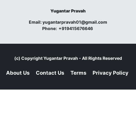
Yugantar Pravah
Email:
yugantarpravah01@gmail.com
Phone:
+919415676646
(c) Copyright
Yugantar Pravah
- All Rights Reserved
About Us
Contact Us
Terms
Privacy Policy