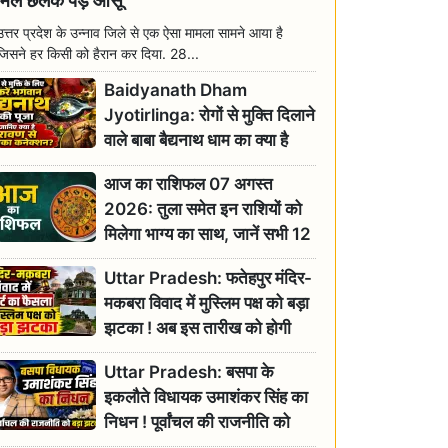
मिल छलक पड़े आंसू
उत्तर प्रदेश के उन्नाव जिले से एक ऐसा मामला सामने आया है
जिसने हर किसी को हैरान कर दिया. 28...
Baidyanath Dham
Jyotirlinga: रोगों से मुक्ति दिलाने
वाले बाबा बैद्यनाथ धाम का क्या है
रावण से संबंध? जानिए ज्योतिर्लिंग की
आज का राशिफल 07 अगस्त
महिमा
2026: तुला समेत इन राशियों को
मिलेगा भाग्य का साथ, जानें सभी 12
राशियों का दैनिक भाग्यफल
Uttar Pradesh: फतेहपुर मंदिर-
मकबरा विवाद में मुस्लिम पक्ष को बड़ा
झटका ! अब इस तारीख को होगी
सुनवाई
Uttar Pradesh: बसपा के
इकलौते विधायक उमाशंकर सिंह का
निधन ! पूर्वांचल की राजनीति को
बड़ा झटका, योगी ने जताया दुःख