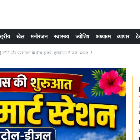
्ट्रीय
खेल
मनोरंजन
स्वास्थ्य
ज्योतिष
अध्यात्म
व्यापार
टे
रहे लोगों और प्रशासन के बीच झड़प..एसडीएम ने जड़ा थप्पड़..!