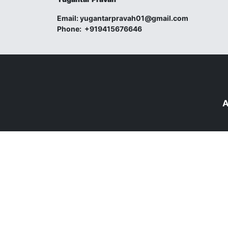
Email:
yugantarpravah01@gmail.com
Phone:
+919415676646
A