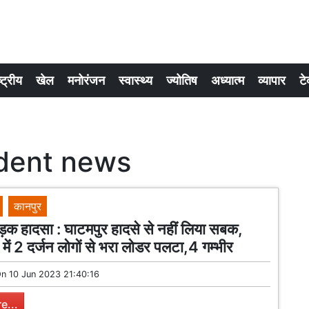
्ट्रीय
खेल
मनोरंजन
स्वास्थ्य
ज्योतिष
अध्यात्म
व्यापार
टे
ident news
कानपुर
क हादसा : घाटमपुर हादसे से नहीं लिया सबक,
 में 2 दर्जन लोगों से भरा लोडर पलटा,4 गम्भीर
On
10 Jun 2023 21:40:16
e...