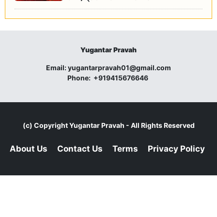
Yugantar Pravah
Email:
yugantarpravah01@gmail.com
Phone:
+919415676646
(c) Copyright
Yugantar Pravah
- All Rights Reserved
About Us
Contact Us
Terms
Privacy Policy