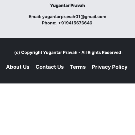
Yugantar Pravah
Email:
yugantarpravah01@gmail.com
Phone:
+919415676646
(c) Copyright
Yugantar Pravah
- All Rights Reserved
About Us
Contact Us
Terms
Privacy Policy