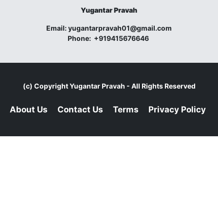
Yugantar Pravah
Email:
yugantarpravah01@gmail.com
Phone:
+919415676646
(c) Copyright
Yugantar Pravah
- All Rights Reserved
About Us
Contact Us
Terms
Privacy Policy