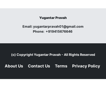
Yugantar Pravah
Email:
yugantarpravah01@gmail.com
Phone:
+919415676646
(c) Copyright
Yugantar Pravah
- All Rights Reserved
About Us
Contact Us
Terms
Privacy Policy