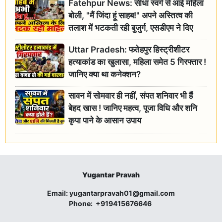
Fatehpur News: सीधा स्वर्ग से आई महिला
बोली, "मैं जिंदा हूं साहब!" अपने अस्तित्व की
तलाश में भटकती रही बुजुर्ग, एसडीएम ने दिए
जांच के आदेश
Uttar Pradesh: फतेहपुर हिस्ट्रीशीटर
हत्याकांड का खुलासा, महिला समेत 5 गिरफ्तार !
जानिए क्या था कनेक्शन?
सावन में सोमवार ही नहीं, संपत शनिवार भी हैं
बेहद खास ! जानिए महत्व, पूजा विधि और शनि
कृपा पाने के आसान उपाय
Yugantar Pravah
Email:
yugantarpravah01@gmail.com
Phone:
+919415676646