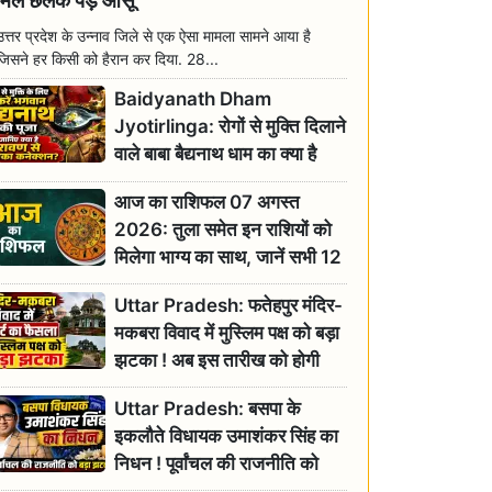
मिल छलक पड़े आंसू
उत्तर प्रदेश के उन्नाव जिले से एक ऐसा मामला सामने आया है
जिसने हर किसी को हैरान कर दिया. 28...
Baidyanath Dham
Jyotirlinga: रोगों से मुक्ति दिलाने
वाले बाबा बैद्यनाथ धाम का क्या है
रावण से संबंध? जानिए ज्योतिर्लिंग की
आज का राशिफल 07 अगस्त
महिमा
2026: तुला समेत इन राशियों को
मिलेगा भाग्य का साथ, जानें सभी 12
राशियों का दैनिक भाग्यफल
Uttar Pradesh: फतेहपुर मंदिर-
मकबरा विवाद में मुस्लिम पक्ष को बड़ा
झटका ! अब इस तारीख को होगी
सुनवाई
Uttar Pradesh: बसपा के
इकलौते विधायक उमाशंकर सिंह का
निधन ! पूर्वांचल की राजनीति को
बड़ा झटका, योगी ने जताया दुःख