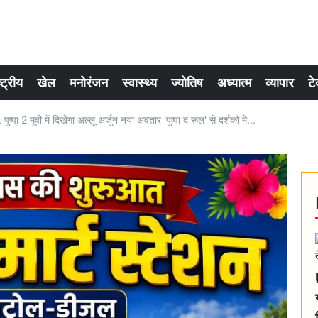
्ट्रीय
खेल
मनोरंजन
स्वास्थ्य
ज्योतिष
अध्यात्म
व्यापार
टे
2 मूवी में दिखेगा अल्लू अर्जुन नया अवतार 'पुष्पा द रूल' से दर्शकों मे...