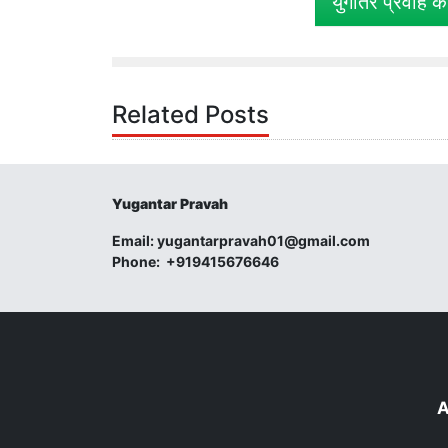
युगांतर प्रवाह क
Related Posts
Yugantar Pravah
Email:
yugantarpravah01@gmail.com
Phone:
+919415676646
A