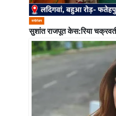
मनोरंजन
सुशांत राजपूत केस:रिया चक्रवर