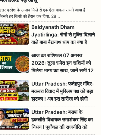
मिल छलक पड़े आंसू
उत्तर प्रदेश के उन्नाव जिले से एक ऐसा मामला सामने आया है
जिसने हर किसी को हैरान कर दिया. 28...
Baidyanath Dham
Jyotirlinga: रोगों से मुक्ति दिलाने
वाले बाबा बैद्यनाथ धाम का क्या है
रावण से संबंध? जानिए ज्योतिर्लिंग की
आज का राशिफल 07 अगस्त
महिमा
2026: तुला समेत इन राशियों को
मिलेगा भाग्य का साथ, जानें सभी 12
राशियों का दैनिक भाग्यफल
Uttar Pradesh: फतेहपुर मंदिर-
मकबरा विवाद में मुस्लिम पक्ष को बड़ा
झटका ! अब इस तारीख को होगी
सुनवाई
Uttar Pradesh: बसपा के
इकलौते विधायक उमाशंकर सिंह का
निधन ! पूर्वांचल की राजनीति को
बड़ा झटका, योगी ने जताया दुःख