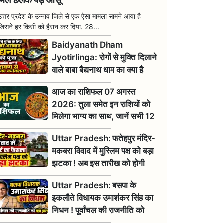
मिल छलक पड़े आंसू
उत्तर प्रदेश के उन्नाव जिले से एक ऐसा मामला सामने आया है
जिसने हर किसी को हैरान कर दिया. 28...
Baidyanath Dham
Jyotirlinga: रोगों से मुक्ति दिलाने
वाले बाबा बैद्यनाथ धाम का क्या है
रावण से संबंध? जानिए ज्योतिर्लिंग की
आज का राशिफल 07 अगस्त
महिमा
2026: तुला समेत इन राशियों को
मिलेगा भाग्य का साथ, जानें सभी 12
राशियों का दैनिक भाग्यफल
Uttar Pradesh: फतेहपुर मंदिर-
मकबरा विवाद में मुस्लिम पक्ष को बड़ा
झटका ! अब इस तारीख को होगी
सुनवाई
Uttar Pradesh: बसपा के
इकलौते विधायक उमाशंकर सिंह का
निधन ! पूर्वांचल की राजनीति को
बड़ा झटका, योगी ने जताया दुःख