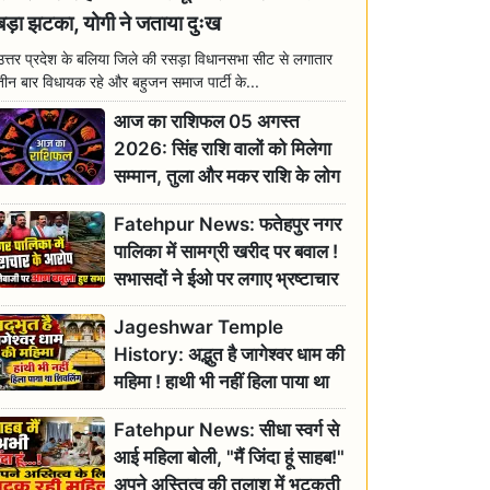
बड़ा झटका, योगी ने जताया दुःख
उत्तर प्रदेश के बलिया जिले की रसड़ा विधानसभा सीट से लगातार
तीन बार विधायक रहे और बहुजन समाज पार्टी के...
आज का राशिफल 05 अगस्त
2026: सिंह राशि वालों को मिलेगा
सम्मान, तुला और मकर राशि के लोग
रहें सतर्क
Fatehpur News: फतेहपुर नगर
पालिका में सामग्री खरीद पर बवाल !
सभासदों ने ईओ पर लगाए भ्रष्टाचार
के गंभीर आरोप
Jageshwar Temple
History: अद्भुत है जागेश्वर धाम की
महिमा ! हाथी भी नहीं हिला पाया था
शिवलिंग, जानिए क्या है इसका
Fatehpur News: सीधा स्वर्ग से
इतिहास
आई महिला बोली, "मैं जिंदा हूं साहब!"
अपने अस्तित्व की तलाश में भटकती