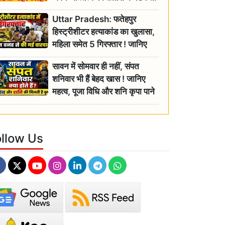
रही बुजुर्ग, एसडीएम ने दिए जांच के
Uttar Pradesh: फतेहपुर
आदेश
हिस्ट्रीशीटर हत्याकांड का खुलासा,
महिला समेत 5 गिरफ्तार ! जानिए
क्या था कनेक्शन?
सावन में सोमवार ही नहीं, संपत
शनिवार भी हैं बेहद खास ! जानिए
महत्व, पूजा विधि और शनि कृपा पाने
के आसान उपाय
ollow Us