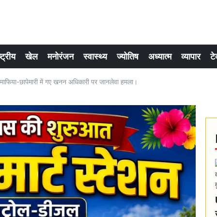
्ट्रीय
खेल
मनोरंजन
स्वास्थ्य
ज्योतिष
अध्यात्म
व्यापार
टे
नन माफिया-छापेमारी में गए खनन अधिकारी पर जानलेवा हमला।