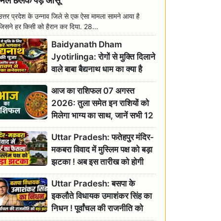
मिल छलक पड़े आंसू
उत्तर प्रदेश के उन्नाव जिले से एक ऐसा मामला सामने आया है
जिसने हर किसी को हैरान कर दिया. 28...
Baidyanath Dham
Jyotirlinga: रोगों से मुक्ति दिलाने
वाले बाबा बैद्यनाथ धाम का क्या है
रावण से संबंध? जानिए ज्योतिर्लिंग की
आज का राशिफल 07 अगस्त
महिमा
2026: तुला समेत इन राशियों को
मिलेगा भाग्य का साथ, जानें सभी 12
राशियों का दैनिक भाग्यफल
Uttar Pradesh: फतेहपुर मंदिर-
मकबरा विवाद में मुस्लिम पक्ष को बड़ा
झटका ! अब इस तारीख को होगी
सुनवाई
Uttar Pradesh: बसपा के
इकलौते विधायक उमाशंकर सिंह का
निधन ! पूर्वांचल की राजनीति को
बड़ा झटका, योगी ने जताया दुःख