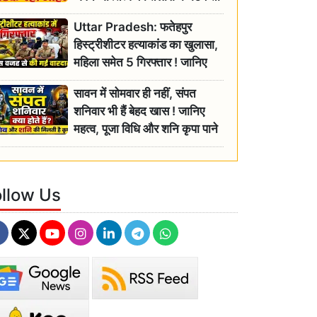
रही बुजुर्ग, एसडीएम ने दिए जांच के
Uttar Pradesh: फतेहपुर
आदेश
हिस्ट्रीशीटर हत्याकांड का खुलासा,
महिला समेत 5 गिरफ्तार ! जानिए
क्या था कनेक्शन?
सावन में सोमवार ही नहीं, संपत
शनिवार भी हैं बेहद खास ! जानिए
महत्व, पूजा विधि और शनि कृपा पाने
के आसान उपाय
ollow Us