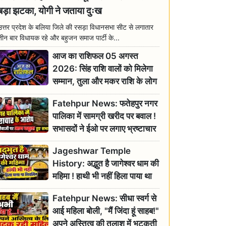
बड़ा झटका, योगी ने जताया दुःख
उत्तर प्रदेश के बलिया जिले की रसड़ा विधानसभा सीट से लगातार
तीन बार विधायक रहे और बहुजन समाज पार्टी के...
आज का राशिफल 05 अगस्त
2026: सिंह राशि वालों को मिलेगा
सम्मान, तुला और मकर राशि के लोग
रहें सतर्क
Fatehpur News: फतेहपुर नगर
पालिका में सामग्री खरीद पर बवाल !
सभासदों ने ईओ पर लगाए भ्रष्टाचार
के गंभीर आरोप
Jageshwar Temple
History: अद्भुत है जागेश्वर धाम की
महिमा ! हाथी भी नहीं हिला पाया था
शिवलिंग, जानिए क्या है इसका
Fatehpur News: सीधा स्वर्ग से
इतिहास
आई महिला बोली, "मैं जिंदा हूं साहब!"
अपने अस्तित्व की तलाश में भटकती