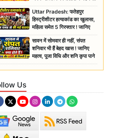
रही बुजुर्ग, एसडीएम ने दिए जांच के
Uttar Pradesh: फतेहपुर
आदेश
हिस्ट्रीशीटर हत्याकांड का खुलासा,
महिला समेत 5 गिरफ्तार ! जानिए
क्या था कनेक्शन?
सावन में सोमवार ही नहीं, संपत
शनिवार भी हैं बेहद खास ! जानिए
महत्व, पूजा विधि और शनि कृपा पाने
के आसान उपाय
ollow Us