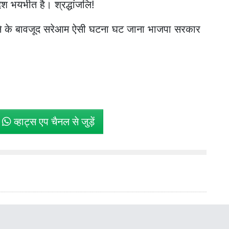
देश भयभीत है। श्रद्धांजलि!
ोने के बावजूद सरेआम ऐसी घटना घट जाना भाजपा सरकार
े
व्हाट्स एप चैनल से जुड़ें