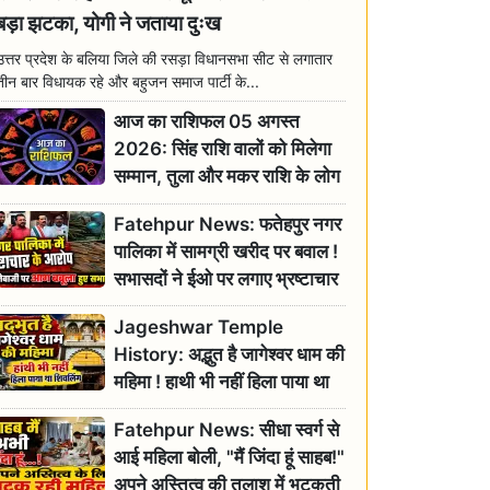
बड़ा झटका, योगी ने जताया दुःख
उत्तर प्रदेश के बलिया जिले की रसड़ा विधानसभा सीट से लगातार
तीन बार विधायक रहे और बहुजन समाज पार्टी के...
आज का राशिफल 05 अगस्त
2026: सिंह राशि वालों को मिलेगा
सम्मान, तुला और मकर राशि के लोग
रहें सतर्क
Fatehpur News: फतेहपुर नगर
पालिका में सामग्री खरीद पर बवाल !
सभासदों ने ईओ पर लगाए भ्रष्टाचार
के गंभीर आरोप
Jageshwar Temple
History: अद्भुत है जागेश्वर धाम की
महिमा ! हाथी भी नहीं हिला पाया था
शिवलिंग, जानिए क्या है इसका
Fatehpur News: सीधा स्वर्ग से
इतिहास
आई महिला बोली, "मैं जिंदा हूं साहब!"
अपने अस्तित्व की तलाश में भटकती