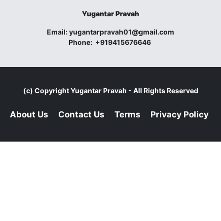
Yugantar Pravah
Email:
yugantarpravah01@gmail.com
Phone:
+919415676646
(c) Copyright
Yugantar Pravah
- All Rights Reserved
About Us
Contact Us
Terms
Privacy Policy