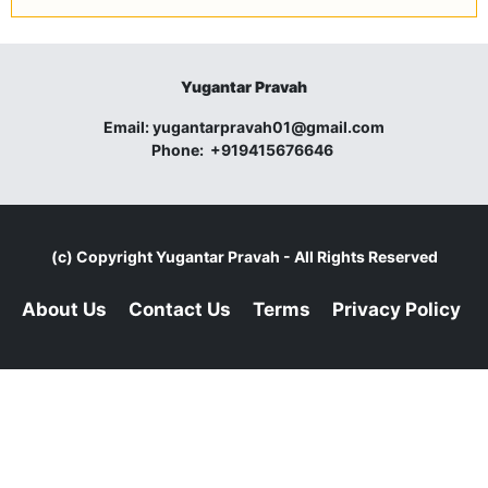
Yugantar Pravah
Email:
yugantarpravah01@gmail.com
Phone:
+919415676646
(c) Copyright
Yugantar Pravah
- All Rights Reserved
About Us
Contact Us
Terms
Privacy Policy