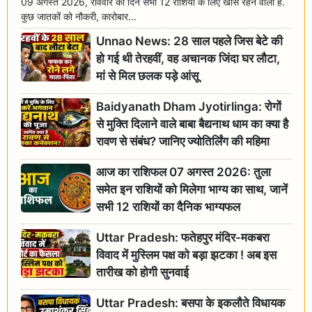
09 अगस्त 2026, रविवार का दिन सभी 12 राशियों के लिए खास रहने वाला है.
कुछ जातकों को नौकरी, कारोबार...
Unnao News: 28 साल पहले जिस बेटे की
हो गई थी तेरहवीं, वह अचानक जिंदा घर लौटा,
मां से मिल छलक पड़े आंसू
Baidyanath Dham Jyotirlinga: रोगों
से मुक्ति दिलाने वाले बाबा बैद्यनाथ धाम का क्या है
रावण से संबंध? जानिए ज्योतिर्लिंग की महिमा
आज का राशिफल 07 अगस्त 2026: तुला
समेत इन राशियों को मिलेगा भाग्य का साथ, जानें
सभी 12 राशियों का दैनिक भाग्यफल
Uttar Pradesh: फतेहपुर मंदिर-मकबरा
विवाद में मुस्लिम पक्ष को बड़ा झटका ! अब इस
तारीख को होगी सुनवाई
Uttar Pradesh: बसपा के इकलौते विधायक