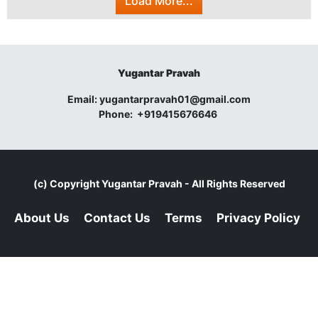
Load More...
Yugantar Pravah
Email:
yugantarpravah01@gmail.com
Phone:
+919415676646
(c) Copyright
Yugantar Pravah
- All Rights Reserved
About Us
Contact Us
Terms
Privacy Policy