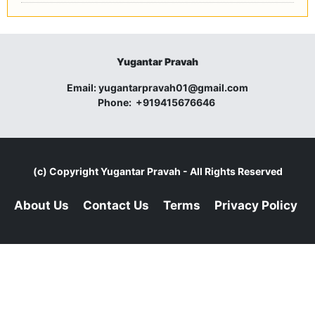
Yugantar Pravah
Email:
yugantarpravah01@gmail.com
Phone:
+919415676646
(c) Copyright
Yugantar Pravah
- All Rights Reserved
About Us
Contact Us
Terms
Privacy Policy