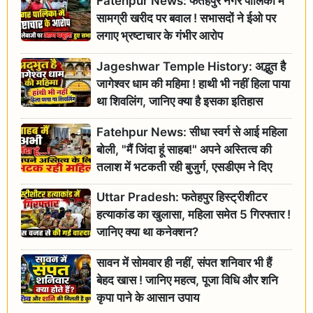
Fatehpur News: फतेहपुर नगर पालिका में
सामग्री खरीद पर बवाल ! सभासदों ने ईओ पर
लगाए भ्रष्टाचार के गंभीर आरोप
Jageshwar Temple History: अद्भुत है
जागेश्वर धाम की महिमा ! हाथी भी नहीं हिला पाया
था शिवलिंग, जानिए क्या है इसका इतिहास
Fatehpur News: सीधा स्वर्ग से आई महिला
बोली, "मैं जिंदा हूं साहब!" अपने अस्तित्व की
तलाश में भटकती रही बुजुर्ग, एसडीएम ने दिए
जांच के आदेश
Uttar Pradesh: फतेहपुर हिस्ट्रीशीटर
हत्याकांड का खुलासा, महिला समेत 5 गिरफ्तार !
जानिए क्या था कनेक्शन?
सावन में सोमवार ही नहीं, संपत शनिवार भी हैं
बेहद खास ! जानिए महत्व, पूजा विधि और शनि
कृपा पाने के आसान उपाय