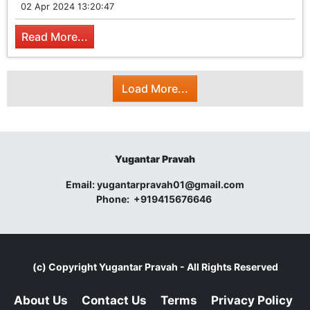
02 Apr 2024 13:20:47
Read More...
Load More...
Yugantar Pravah
Email:
yugantarpravah01@gmail.com
Phone:
+919415676646
(c) Copyright
Yugantar Pravah
- All Rights Reserved
About Us
Contact Us
Terms
Privacy Policy