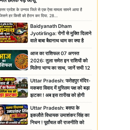
मिल छलक पड़े आंसू
उत्तर प्रदेश के उन्नाव जिले से एक ऐसा मामला सामने आया है
जिसने हर किसी को हैरान कर दिया. 28...
Baidyanath Dham
Jyotirlinga: रोगों से मुक्ति दिलाने
वाले बाबा बैद्यनाथ धाम का क्या है
रावण से संबंध? जानिए ज्योतिर्लिंग की
आज का राशिफल 07 अगस्त
महिमा
2026: तुला समेत इन राशियों को
मिलेगा भाग्य का साथ, जानें सभी 12
राशियों का दैनिक भाग्यफल
Uttar Pradesh: फतेहपुर मंदिर-
मकबरा विवाद में मुस्लिम पक्ष को बड़ा
झटका ! अब इस तारीख को होगी
सुनवाई
Uttar Pradesh: बसपा के
इकलौते विधायक उमाशंकर सिंह का
निधन ! पूर्वांचल की राजनीति को
बड़ा झटका, योगी ने जताया दुःख