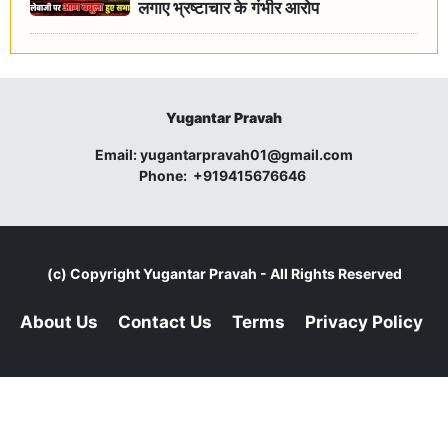
लगाए भ्रष्टाचार के गंभीर आरोप
Yugantar Pravah
Email:
yugantarpravah01@gmail.com
Phone:
+919415676646
(c) Copyright
Yugantar Pravah
- All Rights Reserved
About Us
Contact Us
Terms
Privacy Policy