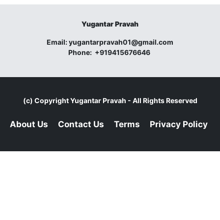
Yugantar Pravah
Email:
yugantarpravah01@gmail.com
Phone:
+919415676646
(c) Copyright
Yugantar Pravah
- All Rights Reserved
About Us
Contact Us
Terms
Privacy Policy