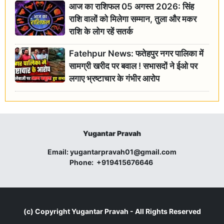
आज का राशिफल 05 अगस्त 2026: सिंह
राशि वालों को मिलेगा सम्मान, तुला और मकर
राशि के लोग रहें सतर्क
Fatehpur News: फतेहपुर नगर पालिका में
सामग्री खरीद पर बवाल ! सभासदों ने ईओ पर
लगाए भ्रष्टाचार के गंभीर आरोप
Yugantar Pravah
Email:
yugantarpravah01@gmail.com
Phone:
+919415676646
(c) Copyright
Yugantar Pravah
- All Rights Reserved