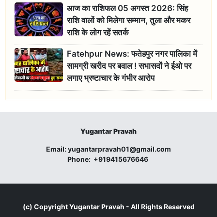
आज का राशिफल 05 अगस्त 2026: सिंह
राशि वालों को मिलेगा सम्मान, तुला और मकर
राशि के लोग रहें सतर्क
Fatehpur News: फतेहपुर नगर पालिका में
सामग्री खरीद पर बवाल ! सभासदों ने ईओ पर
लगाए भ्रष्टाचार के गंभीर आरोप
Yugantar Pravah
Email:
yugantarpravah01@gmail.com
Phone:
+919415676646
(c) Copyright
Yugantar Pravah
- All Rights Reserved