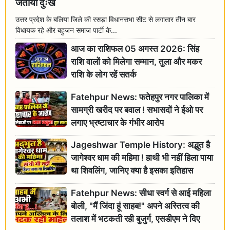
जताया दुःख
उत्तर प्रदेश के बलिया जिले की रसड़ा विधानसभा सीट से लगातार तीन बार
विधायक रहे और बहुजन समाज पार्टी के...
आज का राशिफल 05 अगस्त 2026: सिंह
राशि वालों को मिलेगा सम्मान, तुला और मकर
राशि के लोग रहें सतर्क
Fatehpur News: फतेहपुर नगर पालिका में
सामग्री खरीद पर बवाल ! सभासदों ने ईओ पर
लगाए भ्रष्टाचार के गंभीर आरोप
Jageshwar Temple History: अद्भुत है
जागेश्वर धाम की महिमा ! हाथी भी नहीं हिला पाया
था शिवलिंग, जानिए क्या है इसका इतिहास
Fatehpur News: सीधा स्वर्ग से आई महिला
बोली, "मैं जिंदा हूं साहब!" अपने अस्तित्व की
तलाश में भटकती रही बुजुर्ग, एसडीएम ने दिए